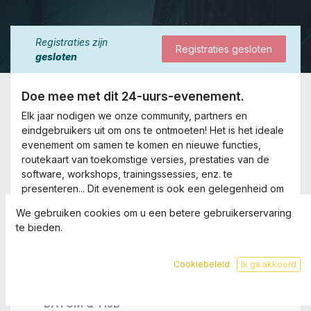
Registraties zijn
Registraties gesloten
gesloten
Doe mee met dit 24-uurs-evenement.
Elk jaar nodigen we onze community, partners en
eindgebruikers uit om ons te ontmoeten! Het is het ideale
evenement om samen te komen en nieuwe functies,
routekaart van toekomstige versies, prestaties van de
software, workshops, trainingssessies, enz. te
presenteren... Dit evenement is ook een gelegenheid om
de case studies, methodologie of ontwikkelingen van
We gebruiken cookies om u een betere gebruikerservaring
onze partners onder de aandacht te brengen. Wees erbij
te bieden.
en zie direct vanaf de bron de features van de nieuwe
versie!
Cookiebeleid
Ik ga akkoord
DATUM & TIJD