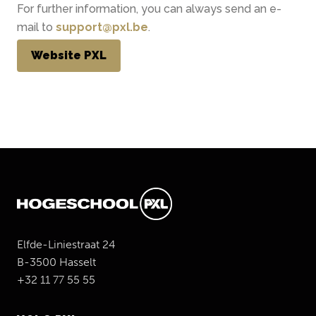
For further information, you can always send an e-
mail to
support@pxl.be
.
Website PXL
Elfde-Liniestraat 24
B-3500 Hasselt
+32 11 77 55 55