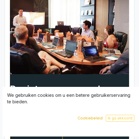
Registreer nu voor deze
We gebruiken cookies om u een betere gebruikerservaring
lezing
te bieden.
!Je kan je registratie achteraf niet meer
Cookiebeleid
Ik ga akkoord
wijzigen of annuleren!