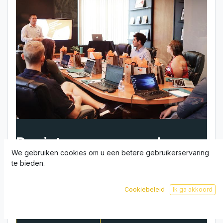
Registreer nu voor deze
We gebruiken cookies om u een betere gebruikerservaring
lezing
te bieden.
!Je kan je registratie achteraf niet meer
Cookiebeleid
Ik ga akkoord
wijzigen of annuleren!