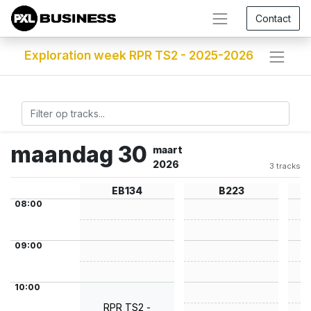
Contact
Exploration week RPR TS2 - 2025-2026
maandag 30
maart
2026
3 tracks
EB134
B223
S
08:00
09:00
10:00
RPR TS2 -