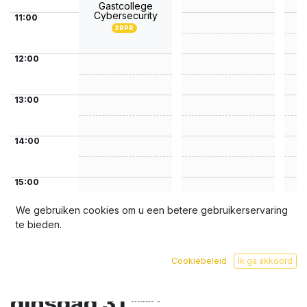
Gastcollege
Cybersecurity
11:00
2RPR
12:00
13:00
14:00
15:00
We gebruiken cookies om u een betere gebruikerservaring
16:00
te bieden.
Cookiebeleid
Ik ga akkoord
17:00
dinsdag 31
maart