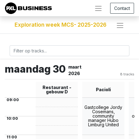
Contact
Exploration week MCS- 2025-2026
maandag 30
maart
2026
8 tracks
Restaurant -
Pacioli
gebouw D
09:00
Gastcollege Jordy
Cosemans,
W
community
org
10:00
manager Hubo
Limburg United
11:00