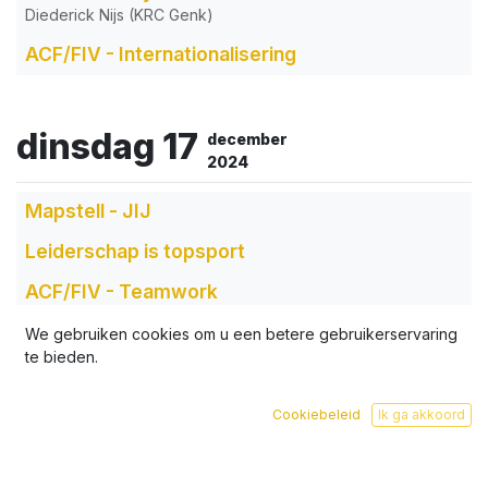
Diederick Nijs (KRC Genk)
ACF/FIV - Internationalisering
dinsdag 17
december
2024
Mapstell - JIJ
Leiderschap is topsport
ACF/FIV - Teamwork
Leiderschap is topsport
We gebruiken cookies om u een betere gebruikerservaring
te bieden.
Mapstell - JIJ
Leiderschap is topsport
Cookiebeleid
Ik ga akkoord