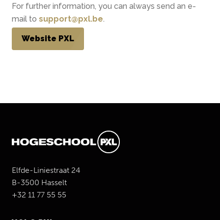
For further information, you can always send an e-
mail to
support@pxl.be
.
Website PXL
Elfde-Liniestraat 24
B-3500 Hasselt
+32 11 77 55 55